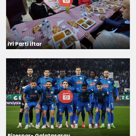
İYİ Parti İftar
Rizespor- Galatasaray